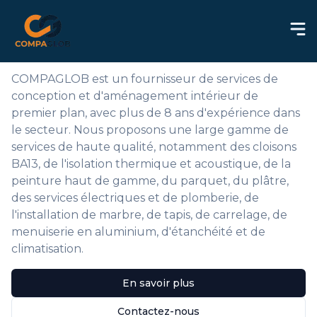
À propos de COMPAGLOB
COMPAGLOB est un fournisseur de services de
conception et d'aménagement intérieur de
premier plan, avec plus de 8 ans d'expérience dans
le secteur. Nous proposons une large gamme de
services de haute qualité, notamment des cloisons
BA13, de l'isolation thermique et acoustique, de la
peinture haut de gamme, du parquet, du plâtre,
des services électriques et de plomberie, de
l'installation de marbre, de tapis, de carrelage, de
menuiserie en aluminium, d'étanchéité et de
climatisation.
En savoir plus
Contactez-nous